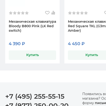
Механическая клавиатура
Механическая клави
Bloody B800 Pink (LK Red
Red Square TKL (G3m
switch)
Amber)
4 390 ₽
4 450 ₽
Купить
Купить
Появились в
+7 (495) 255-55-15
магазина? Ос
форму
письм
+7 (977) 250-00-20