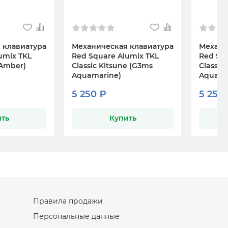
 клавиатура
Механическая клавиатура
Механи
umix TKL
Red Square Alumix TKL
Red Squ
 Amber)
Classic Kitsune (G3ms
Classic
Aquamarine)
Aquama
5 250 ₽
5 250
ть
Купить
Правила продажи
Персональные данные