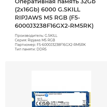
Оперативная память 32Gb
(2x16Gb) 6000 G.SKILL
RIPJAWS M5 RGB (F5-
6000J3238F16GX2-RM5RK)
Производитель: G.SKILL
Серия: Ripjaws M5 RGB
Партномер: F5-6000J3238F16GX2-RM5RK
Тип памяти: DDR5