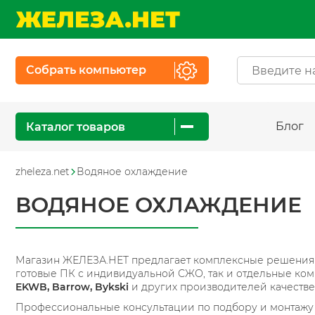
Собрать компьютер
Блог
Каталог товаров
zheleza.net
Водяное охлаждение
ВОДЯНОЕ ОХЛАЖДЕНИЕ
Магазин ЖЕЛЕЗА.НЕТ предлагает комплексные решения д
готовые ПК с индивидуальной СЖО, так и отдельные ком
EKWB, Barrow, Bykski
и других производителей качеств
Профессиональные консультации по подбору и монтажу