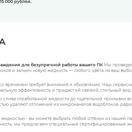
15 000 рублей.
А
лаждения для безупречной работы вашего ПК
Мы проведем
оков и зальем новую жидкость — любого цвета на ваш выбор
со временем требует внимания и обновления. Наш сервис
альную эффективность и придаст ей свежий, стильный вид.
 слива отработанной жидкости до тщательной промывки в
ью удаляют отложения из микроканалов водоблоков, радиа
жидкостью - вы можете выбрать любой оттенок из нашей па
овечность, мы предлагаем специальные сертифицированные 