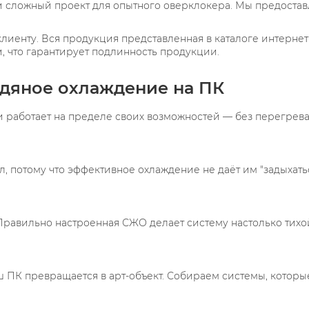
ли сложный проект для опытного оверклокера. Мы предост
клиенту. Вся продукция представленная в каталоге интерн
 что гарантирует подлинность продукции.
одяное охлаждение на ПК
и работает на пределе своих возможностей — без перегрева
, потому что эффективное охлаждение не даёт им "задыхат
Правильно настроенная СЖО делает систему настолько тихой,
 ПК превращается в арт-объект. Собираем системы, которые