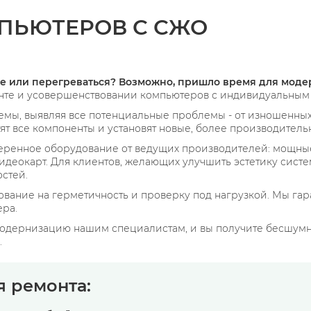
МПЬЮТЕРОВ С СЖО
мче или перегреваться? Возможно, пришло время для мо
нте и усовершенствовании компьютеров с индивидуальным
емы, выявляя все потенциальные проблемы - от изношенны
тят все компоненты и установят новые, более производител
еренное оборудование от ведущих производителей: мощны
деокарт. Для клиентов, желающих улучшить эстетику систе
стей.
ование на герметичность и проверку под нагрузкой. Мы гар
ра.
 модернизацию нашим специалистам, и вы получите бесшум
.
я ремонта: