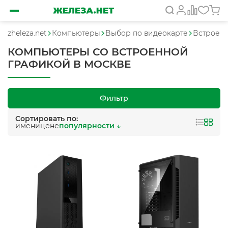
zheleza.net
Компьютеры
Выбор по видеокарте
Встроенн
КОМПЬЮТЕРЫ СО ВСТРОЕННОЙ
ГРАФИКОЙ В МОСКВЕ
Фильтр
Сортировать по:
имени
цене
популярности ↓