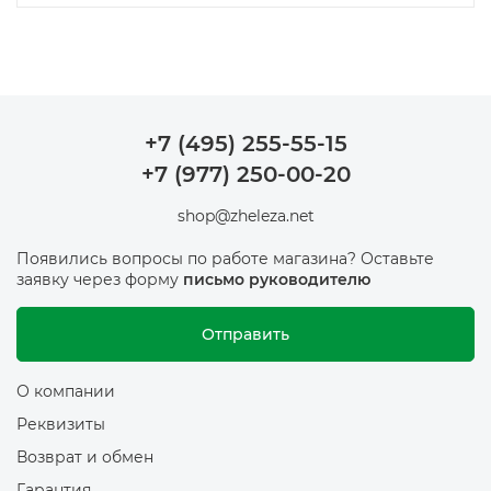
Преимущества компьютеров со встроенной
графикой:
Экономия - значительная экономия без покупки
+7 (495) 255-55-15
дискретной видеокарты
+7 (977) 250-00-20
Тихая работа - отсутствие шума от активного
shop@zheleza.net
охлаждения
Энергоэффективность - низкое
Появились вопросы по работе магазина? Оставьте
заявку через форму
письмо руководителю
энергопотребление и минимальные счета за
электричество
Отправить
Компактность - возможность использования в slim-
корпусах
О компании
Реквизиты
Производительность для повседневных задач:
Возврат и обмен
Гарантия