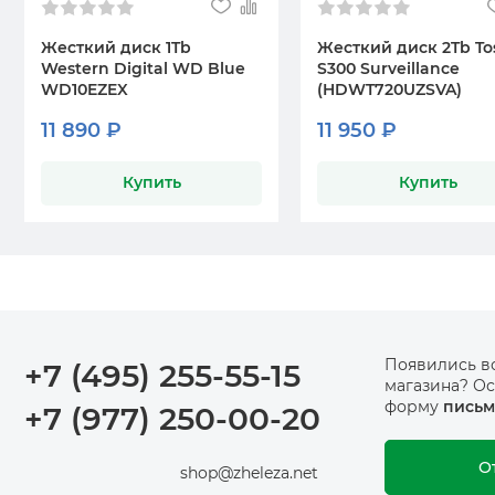
Жесткий диск 1Tb
Жесткий диск 2Tb To
Western Digital WD Blue
S300 Surveillance
WD10EZEX
(HDWT720UZSVA)
11 890 ₽
11 950 ₽
Купить
Купить
Появились в
+7 (495) 255-55-15
магазина? Ос
форму
письм
+7 (977) 250-00-20
О
shop@zheleza.net