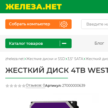
Собрать компьютер
Блог
Каталог товаров
zheleza.net
Жесткие диски и SSD
3,5" SATA
Жесткий дис
ЖЕСТКИЙ ДИСК 4TB WEST
Отзывов: 0
Артикул:
27000000639