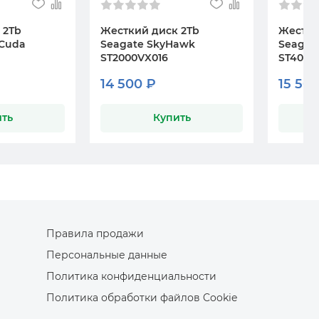
 2Tb
Жесткий диск 2Tb
Жестки
aCuda
Seagate SkyHawk
Seagat
ST2000VX016
ST400
14 500 ₽
15 50
ть
Купить
Правила продажи
Персональные данные
Политика конфиденциальности
Политика обработки файлов Cookie