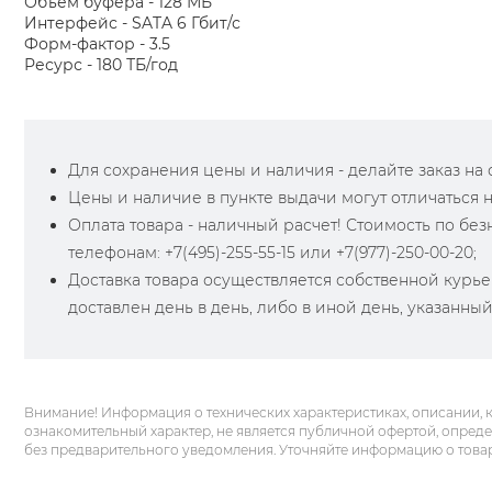
Объем буфера - 128 МБ
Интерфейс - SATA 6 Гбит/с
Форм-фактор - 3.5
Ресурс - 180 ТБ/год
Для сохранения цены и наличия - делайте заказ на са
Цены и наличие в пункте выдачи могут отличаться 
Оплата товара - наличный расчет! Стоимость по бе
телефонам: +7(495)-255-55-15 или +7(977)-250-00-20;
Доставка товара осуществляется собственной курье
доставлен день в день, либо в иной день, указанны
Внимание! Информация о технических характеристиках, описании, 
ознакомительный характер, не является публичной офертой, опред
без предварительного уведомления. Уточняйте информацию о това