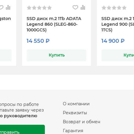
gston
SSD диск m.2 1Tb ADATA
SSD диск m.2 
Legend 860 (SLEG-860-
Legend 900 (S
1000GCS)
1TCS)
14 550 ₽
14 900 ₽
Купить
Купи
О компании
опросы по работе
тавьте заявку через
Реквизиты
о руководителю
Возврат и обмен
Гарантия
тправить