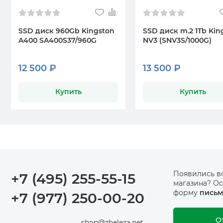
SSD диск 960Gb Kingston
SSD диск m.2 1Tb Kin
A400 SA400S37/960G
NV3 (SNV3S/1000G)
12 500 ₽
13 500 ₽
Купить
Купить
Появились в
+7 (495) 255-55-15
магазина? Ос
форму
письм
+7 (977) 250-00-20
О
shop@zheleza.net