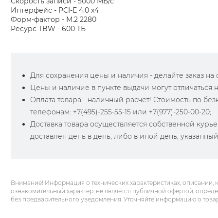
Скорость записи - 5000 МБ/с
Интерфейс - PCI-E 4.0 x4
Форм-фактор - M.2 2280
Ресурс TBW - 600 ТБ
Для сохранения цены и наличия - делайте заказ на са
Цены и наличие в пункте выдачи могут отличаться 
Оплата товара - наличный расчет! Стоимость по бе
телефонам: +7(495)-255-55-15 или +7(977)-250-00-20;
Доставка товара осуществляется собственной курье
доставлен день в день, либо в иной день, указанны
Внимание! Информация о технических характеристиках, описании, 
ознакомительный характер, не является публичной офертой, опред
без предварительного уведомления. Уточняйте информацию о това