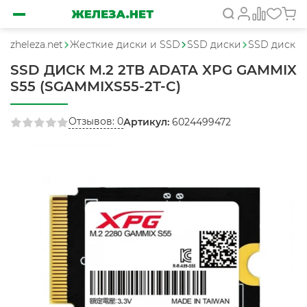
zheleza.net
Жесткие диски и SSD
SSD диски
SSD диск m
SSD ДИСК M.2 2TB ADATA XPG GAMMIX
S55 (SGAMMIXS55-2T-C)
Отзывов: 0
Артикул:
6024499472