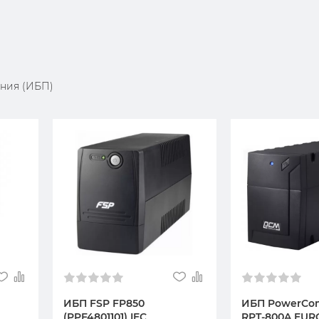
ния (ИБП)
ИБП FSP FP850
ИБП PowerCom
(PPF4801101) IEC
RPT-800A EUR