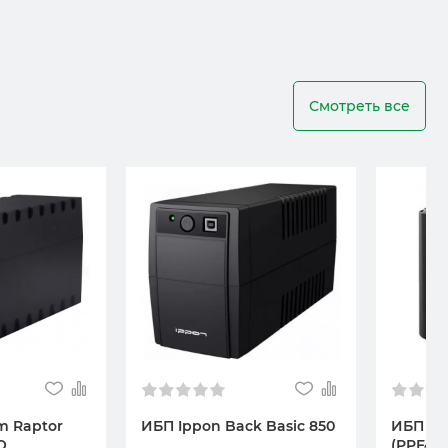
Смотреть все
 Raptor
ИБП Ippon Back Basic 850
ИБП FS
O
(PPF480