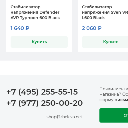
Стабилизатор
Стабилизатор
напряжения Defender
напряжения Sven VR
AVR Typhoon 600 Black
L600 Black
1 640 ₽
2 060 ₽
Купить
Купить
Появились в
+7 (495) 255-55-15
магазина? Ос
форму
письм
+7 (977) 250-00-20
О
shop@zheleza.net