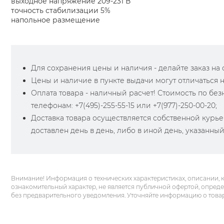
выходное напряжение 209-231 В
точность стабилизации 5%
напольное размещение
Для сохранения цены и наличия - делайте заказ на са
Цены и наличие в пункте выдачи могут отличаться 
Оплата товара - наличный расчет! Стоимость по бе
телефонам: +7(495)-255-55-15 или +7(977)-250-00-20;
Доставка товара осуществляется собственной курье
доставлен день в день, либо в иной день, указанны
Внимание! Информация о технических характеристиках, описании, 
ознакомительный характер, не является публичной офертой, опред
без предварительного уведомления. Уточняйте информацию о това