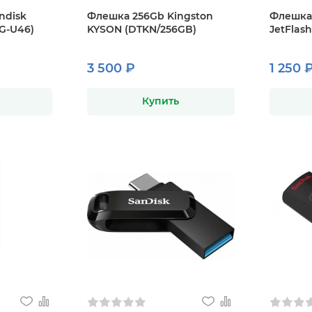
ndisk
Флешка 256Gb Kingston
Флешка 
6G-U46)
KYSON (DTKN/256GB)
JetFlas
3 500 ₽
1 250 
Купить