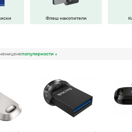
диски
Флеш накопители
К
мени
цене
популярности ↓