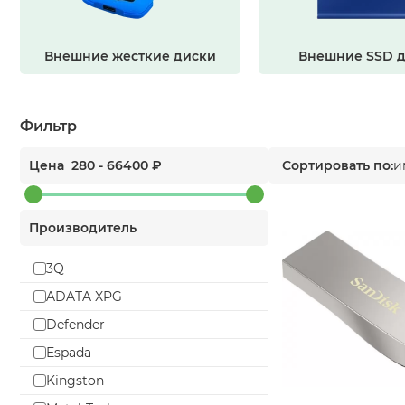
Внешние жесткие диски
Внешние SSD 
Фильтр
Цена
280
-
66400
₽
Сортировать по:
и
Производитель
3Q
ADATA XPG
Defender
Espada
Kingston