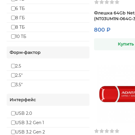
6 ТБ
Флешка 64Gb Net
8 ГБ
(NT03UM1N-064G-
8 ТБ
800 ₽
10 ТБ
Купить
12 ТБ
Форм-фактор
14 ТБ
16 ГБ
2.5
16 ТБ
2.5"
32 ГБ
3.5"
64 ГБ
Интерфейс
128 ГБ
256 ГБ
USB 2.0
500 ГБ
USB 3.2 Gen 1
512 ГБ
USB 3.2 Gen 2