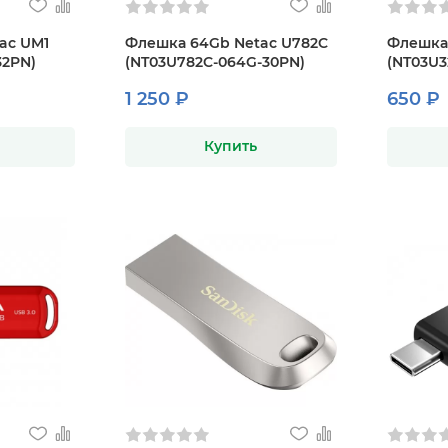
ac UM1
Флешка 64Gb Netac U782C
Флешка 
32PN)
(NT03U782C-064G-30PN)
(NT03U3
1 250 ₽
650 ₽
Купить