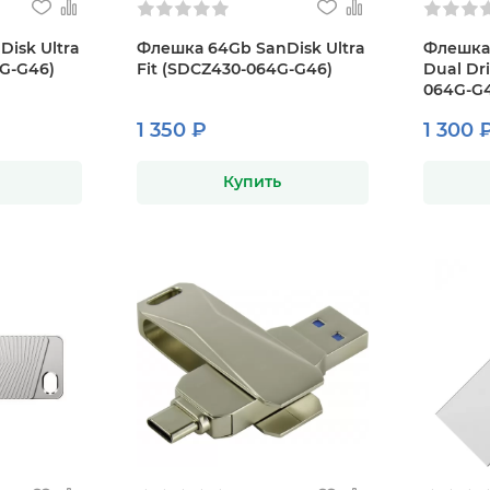
isk Ultra
Флешка 64Gb SanDisk Ultra
Флешка 
G-G46)
Fit (SDCZ430-064G-G46)
Dual Dr
064G-G4
1 350 ₽
1 300 
Купить