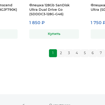
anscend
Флешка 128Gb SanDisk
Флешка 
28GJF790K)
Ultra Dual Drive Go
Ultra (
(SDDDC3-128G-G46)
1 850 ₽
1 750 
Купить
1
2
3
4
5
6
7