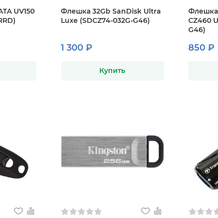
TA UV150
Флешка 32Gb SanDisk Ultra
Флешка 
RRD)
Luxe (SDCZ74-032G-G46)
CZ460 U
G46)
1 300 ₽
850 ₽
Купить