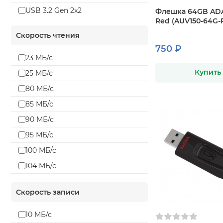
USB 3.2 Gen 2x2
Флешка 64GB ADA
Red (AUV150-64G-
Скорость чтения
750 ₽
23 МБ/с
Купить
25 МБ/с
80 МБ/с
85 МБ/с
90 МБ/с
95 МБ/с
100 МБ/с
104 МБ/с
110 МБ/с
Скорость записи
120 МБ/с
130 МБ/с
10 МБ/с