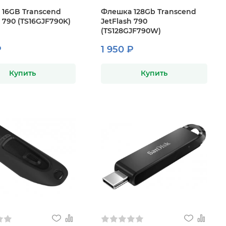
16GB Transcend
Флешка 128Gb Transcend
h 790 (TS16GJF790K)
JetFlash 790
(TS128GJF790W)
₽
1 950 ₽
Купить
Купить