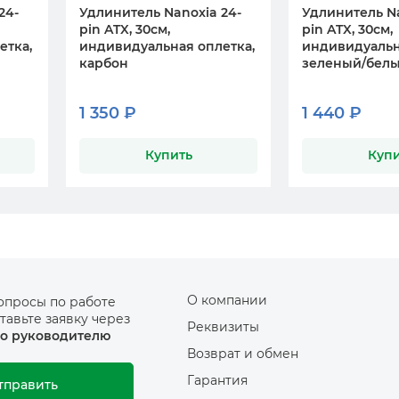
24-
Удлинитель Nanoxia 24-
Удлинитель Na
pin ATX, 30см,
pin ATX, 30см,
етка,
индивидуальная оплетка,
индивидуальн
карбон
зеленый/бел
1 350 ₽
1 440 ₽
Купить
Купи
О компании
опросы по работе
тавьте заявку через
Реквизиты
о руководителю
Возврат и обмен
Гарантия
тправить