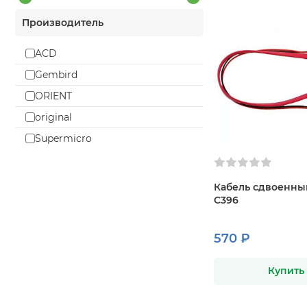
Производитель
ACD
Gembird
ORIENT
original
Supermicro
Кабель сдвоенны
C396
570 ₽
Купить