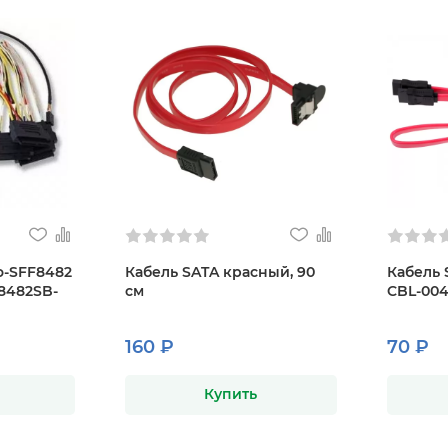
o-SFF8482
Кабель SATA красный, 90
Кабель 
8482SB-
см
CBL-00
160 ₽
70 ₽
Купить