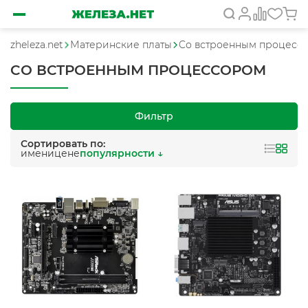
zheleza.net
Материнские платы
Cо встроенным процесс
CО ВСТРОЕННЫМ ПРОЦЕССОРОМ
Фильтр
Сортировать по:
имени
цене
популярности ↓