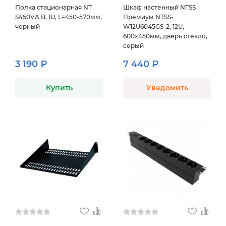
Полка стационарная NT
Шкаф настенный NTSS
S450VA B, 1U, L=450-570мм,
Премиум NTSS-
черный
W12U6045GS-2, 12U,
600x450мм, дверь стекло,
серый
3 190 ₽
7 440 ₽
Купить
Уведомить