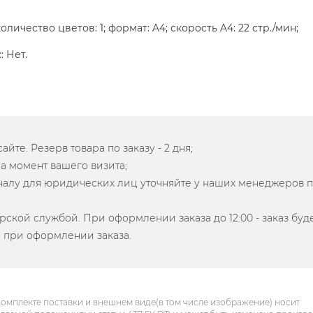
личество цветов: 1; формат: A4; скорость A4: 22 стр./мин;
: Нет.
йте. Резерв товара по заказу - 2 дня;
на момент вашего визита;
зналу для юридических лиц уточняйте у наших менеджеров 
рской службой. При оформлении заказа до 12:00 - заказ буд
й при оформлении заказа.
комплекте поставки и внешнем виде(в том числе изображение) носит