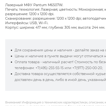
Лазерный МФУ Pantum M6507W.
Печать: технология: Лазерная; цветность: Монохромная; ко
разрешение: 1200 x 1200 dpi.
Сканирование: разрешение: 1200 x 1200 dpi; автоподатчик
Интерфейсы: USB, Wi-Fi.
Корпус: ширина: 417 мм; глубина: 305 мм; высота: 244 мм.
Для сохранения цены и наличия - делайте заказ на са
Цены и наличие в пункте выдачи могут отличаться 
Оплата товара - наличный расчет! Стоимость по бе
телефонам: +7(495)-255-55-15 или +7(977)-250-00-20;
Доставка товара осуществляется собственной курье
доставлен день в день, либо в иной день, указанны
Внимание! Информация о технических характеристиках, описании, 