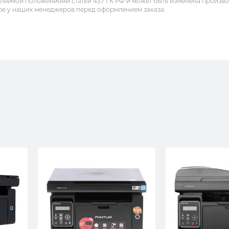
еляемой положениями статьи 437 ГК РФ и может быть изменена произв
ре у наших менеджеров перед оформлением заказа.