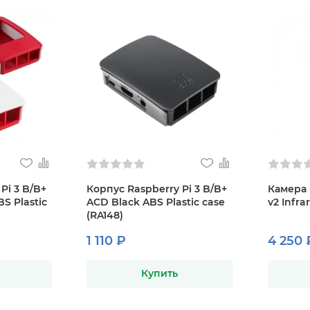
Pi 3 B/B+
Корпус Raspberry Pi 3 B/B+
Камера 
S Plastic
ACD Black ABS Plastic case
v2 Infra
(RA148)
1 110 ₽
4 250 
Купить