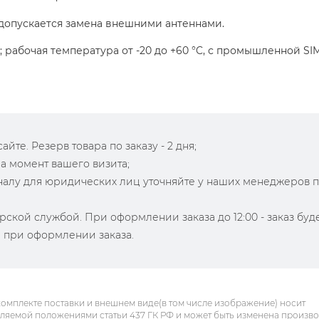
; допускается замена внешними антеннами.
у; рабочая температура от -20 до +60 °C, с промышленной SI
йте. Резерв товара по заказу - 2 дня;
на момент вашего визита;
зналу для юридических лиц уточняйте у наших менеджеров 
рской службой. При оформлении заказа до 12:00 - заказ буд
й при оформлении заказа.
комплекте поставки и внешнем виде(в том числе изображение) носит
еляемой положениями статьи 437 ГК РФ и может быть изменена произв