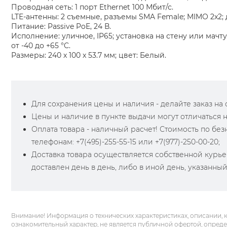
Проводная сеть: 1 порт Ethernet 100 Мбит/с.
LTE-антенны: 2 съемные, разъемы SMA Female; MIMO 2x2
Питание: Passive PoE, 24 В.
Исполнение: уличное, IP65; установка на стену или мачт
от -40 до +65 °C.
Размеры: 240 x 100 x 53.7 мм; цвет: Белый.
Для сохранения цены и наличия - делайте заказ на са
Цены и наличие в пункте выдачи могут отличаться 
Оплата товара - наличный расчет! Стоимость по бе
телефонам: +7(495)-255-55-15 или +7(977)-250-00-20;
Доставка товара осуществляется собственной курье
доставлен день в день, либо в иной день, указанны
Внимание! Информация о технических характеристиках, описании, 
ознакомительный характер, не является публичной офертой, опред