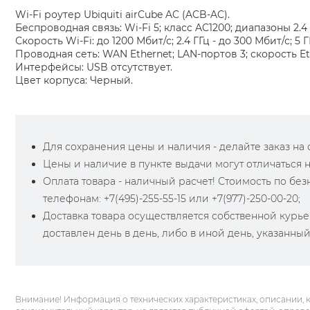
Wi-Fi роутер Ubiquiti airCube AC (ACB-AC).
Беспроводная связь: Wi-Fi 5; класс AC1200; диапазоны 2.4 Г
Скорость Wi-Fi: до 1200 Мбит/с; 2.4 ГГц - до 300 Мбит/с; 5 Г
Проводная сеть: WAN Ethernet; LAN-портов 3; скорость Eth
Интерфейсы: USB отсутствует.
Цвет корпуса: Черный.
Для сохранения цены и наличия - делайте заказ на са
Цены и наличие в пункте выдачи могут отличаться 
Оплата товара - наличный расчет! Стоимость по бе
телефонам: +7(495)-255-55-15 или +7(977)-250-00-20;
Доставка товара осуществляется собственной курье
доставлен день в день, либо в иной день, указанны
Внимание! Информация о технических характеристиках, описании, 