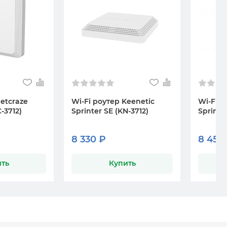
Netcraze
Wi-Fi роутер Keenetic
Wi-Fi р
-3712)
Sprinter SE (KN-3712)
Sprinter
8 330 ₽
8 450
ть
Купить