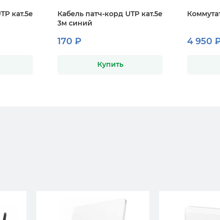
TP кат.5е
Кабель патч-корд UTP кат.5e
Коммута
3м синий
170 ₽
4 950 
Купить