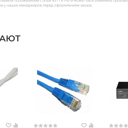
еляемой положениями статьи 437 ГК РФ и может быть изменена произв
ре у наших менеджеров перед оформлением заказа.
ПАЮТ