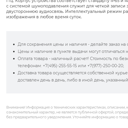
ГГц. Корпус устройства соответствует стандарту IP65 
с системой шумоподавления служит для четкой записи 
двустороннюю аудиосвязь. Интеллектуальный режим раб
изображения в любое время суток.
Для сохранения цены и наличия - делайте заказ на са
Цены и наличие в пункте выдачи могут отличаться 
Оплата товара - наличный расчет! Стоимость по бе
телефонам: +7(495)-255-55-15 или +7(977)-250-00-20;
Доставка товара осуществляется собственной курье
доставлен день в день, либо в иной день, указанны
Внимание! Информация о технических характеристиках, описании, 
ознакомительный характер, не является публичной офертой, опред
без предварительного уведомления. Уточняйте информацию о това