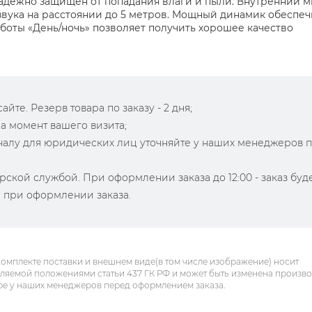
и надежно защищен от попадания влаги и пыли. Внутренний 
звука на расстоянии до 5 метров. Мощный динамик обеспеч
оты «День/ночь» позволяет получить хорошее качество
йте. Резерв товара по заказу - 2 дня;
на момент вашего визита;
зналу для юридических лиц уточняйте у наших менеджеров 
рской службой. При оформлении заказа до 12:00 - заказ буд
й при оформлении заказа.
комплекте поставки и внешнем виде(в том числе изображение) носит
еляемой положениями статьи 437 ГК РФ и может быть изменена произв
ре у наших менеджеров перед оформлением заказа.