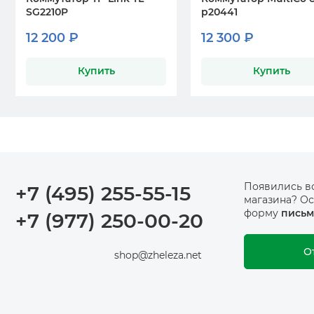
SG2210P
p20441
12 200 ₽
12 300 ₽
Купить
Купить
Появились в
+7 (495) 255-55-15
магазина? Ос
форму
письм
+7 (977) 250-00-20
О
shop@zheleza.net