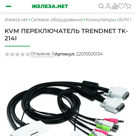
zheleza.net
Сетевое оборудование
Коммутаторы
KVM пе
KVM ПЕРЕКЛЮЧАТЕЛЬ TRENDNET TK-
214I
Отзывов: 0
Артикул:
22010500134