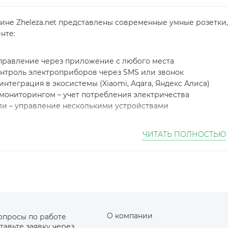
ине Zheleza.net представлены современные умные розетки,
нте:
 управление через приложение с любого места
онтроль электроприборов через SMS или звонок
 интеграция в экосистемы (Xiaomi, Aqara, Яндекс Алиса)
омониторингом – учет потребления электричества
и – управление несколькими устройствами
нды:
ЧИТАТЬ ПОЛНОСТЬЮ
 • Rubetek • Redmond • Sonoff
упки в Zheleza.net:
антия от производителяБыстрая доставка по Москве и Росс
ость с голосовыми помощниками (Алиса, Google Assistant, 
 свой дом – управляйте техникой со смартфона!
О компании
опросы по работе
тавьте заявку через