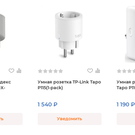
ндекс
Умная розетка TP-Link Tapo
Умная р
DX-
P115(1-pack)
Tapo P1
1 540 ₽
1 190 ₽
ть
Уведомить