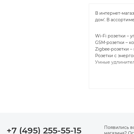
В интернет-магаз
дом'. В ассортиме
Wi-Fi розетки –
GSM-розетки – к
Zigbee-розетки –
Розетки с энерг
Умные удлинител
Популярные бре
• Xiaomi • TP-Link
Преимущества пок
Официальная гар
розеткиСовместим
Автоматизируйте
Появились в
+7 (495) 255-55-15
магазина? Ос