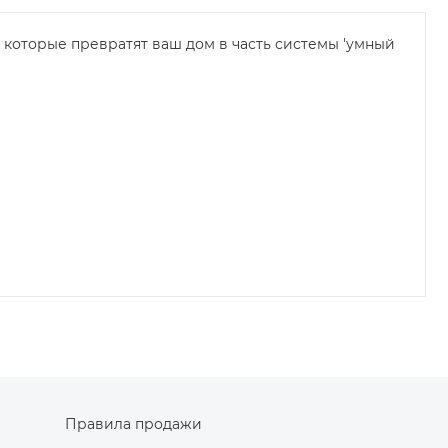
 которые превратят ваш дом в часть системы 'умный
ииПростая установка – работает от обычной
Siri)
Правила продажи