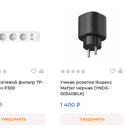
етевой фильтр TP-
Умная розетка Яндекс
po P300
Matter черная (YNDX-
00540BLK)
₽
1 400 ₽
Уведомить
Уведомить