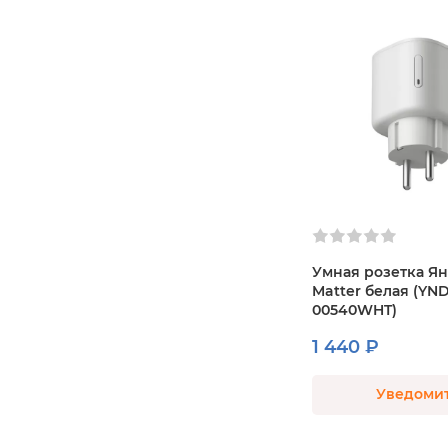
Умная розетка Я
Matter белая (YN
00540WHT)
1 440 ₽
Уведоми