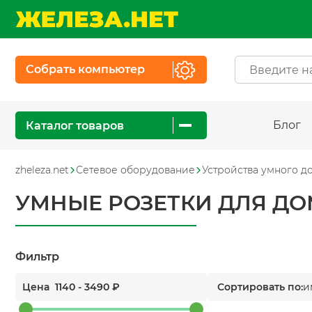
Собрать компьютер
Блог
Каталог товаров
zheleza.net
Сетевое оборудование
Устройства умного д
УМНЫЕ РОЗЕТКИ ДЛЯ Д
Фильтр
Цена
1140
-
3490
₽
Сортировать по:
и