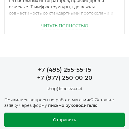
на системных интеграторов, провайдеров и
офисные IT-инфраструктуры, где важны
совместимость со стандартными протоколами и
доступная цена.
ЧИТАТЬ ПОЛНОСТЬЮ
Ходовые позиции SNR — коммутаторы и
медиаконвертеры — держим в наличии в Москве,
что особенно важно для интеграторов с
ограниченными сроками проекта. Самовывоз
доступен в день заказа, работает доставка по
Москве, области и в регионы России.
+7 (495) 255-55-15
+7 (977) 250-00-20
shop@zheleza.net
Появились вопросы по работе магазина? Оставьте
заявку через форму
письмо руководителю
Отправить