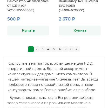
Вентилятор 140 GlacialStars
Вентилятор 140 EK-Vardar
GT ICE 14 (CF-
EVO 140ER
14250HD0AC0001)
(3830046999900)
500 ₽
2 670 ₽
Купить
Купить
1
2
3
4
5
6
7
8
>|
Корпусные вентиляторы, охлаждение для HDD,
оперативной памяти. Большой ассортимент
комплектующих для домашнего компьютера. В
нашем интернет-магазине "Железа.Нет" Вы всегда
подберете товар по самой низкой цене, а наши
консультанты помог Вам не ошибиться в выборе.
Будьте внимательны, если Вы решили забрать
товар самовывозом из розничного магазина в