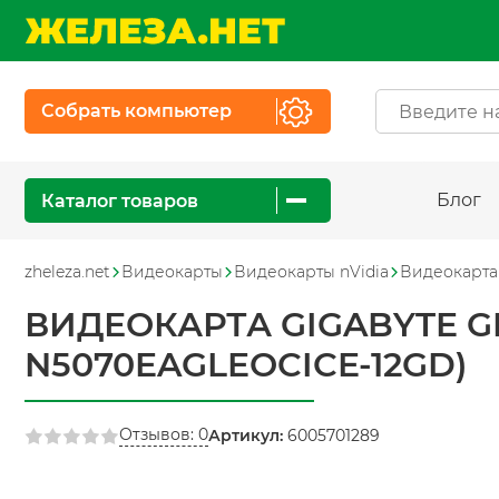
Собрать компьютер
Блог
Каталог товаров
zheleza.net
Видеокарты
Видеокарты nVidia
Видеокарта 
ВИДЕОКАРТА GIGABYTE GEF
N5070EAGLEOCICE-12GD)
Отзывов: 0
Артикул:
6005701289