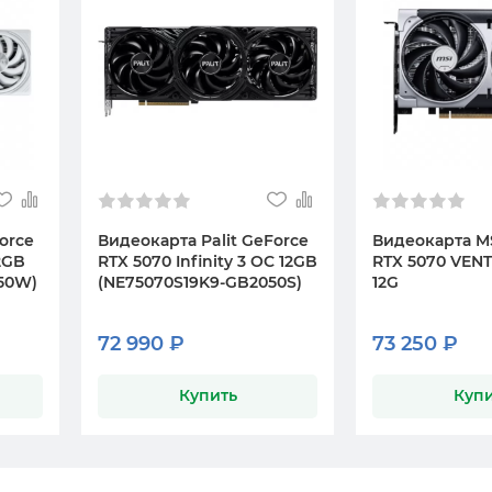
orce
Видеокарта Palit GeForce
Видеокарта M
2GB
RTX 5070 Infinity 3 OC 12GB
RTX 5070 VEN
50W)
(NE75070S19K9-GB2050S)
12G
72 990 ₽
73 250 ₽
Купить
Купи