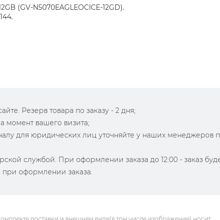
 12GB (GV-N5070EAGLEOCICE-12GD).
144.
йте. Резерв товара по заказу - 2 дня;
на момент вашего визита;
зналу для юридических лиц уточняйте у наших менеджеров 
рской службой. При оформлении заказа до 12:00 - заказ буд
й при оформлении заказа.
комплекте поставки и внешнем виде(в том числе изображение) носит