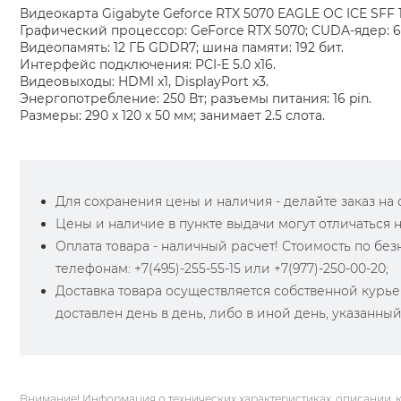
Видеокарта Gigabyte Geforce RTX 5070 EAGLE OC ICE SFF
Графический процессор: GeForce RTX 5070; CUDA-ядер: 6
Видеопамять: 12 ГБ GDDR7; шина памяти: 192 бит.
Интерфейс подключения: PCI-E 5.0 x16.
Видеовыходы: HDMI x1, DisplayPort x3.
Энергопотребление: 250 Вт; разъемы питания: 16 pin.
Размеры: 290 x 120 x 50 мм; занимает 2.5 слота.
Для сохранения цены и наличия - делайте заказ на са
Цены и наличие в пункте выдачи могут отличаться 
Оплата товара - наличный расчет! Стоимость по бе
телефонам: +7(495)-255-55-15 или +7(977)-250-00-20;
Доставка товара осуществляется собственной курье
доставлен день в день, либо в иной день, указанны
Внимание! Информация о технических характеристиках, описании, 