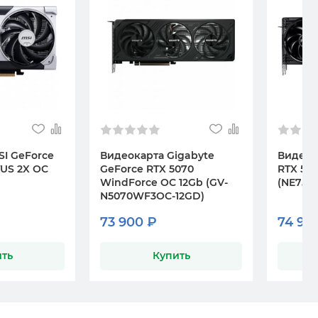
SI GeForce
Видеокарта Gigabyte
Видеока
TUS 2X OC
GeForce RTX 5070
RTX 50
WindForce OC 12Gb (GV-
(NE750
N5070WF3OC-12GD)
73 900 ₽
74 95
ть
Купить