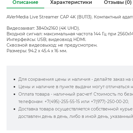
Описание
Характеристики
Отзывы (0)
AVerMedia Live Streamer CAP 4K (BU113). Компактный ада
Видеозахват: 3840x2160 (4K UHD).
Входной сигнал: максимальная частота 144 Гц при 2560x1
Интерфейсы: USB; видеовход HDMI.
Сквозной видеовыход: не предусмотрен.
Размеры: 94.2 x 45.4 x 16 мм.
Для сохранения цены и наличия - делайте заказ на са
Цены и наличие в пункте выдачи могут отличаться 
Оплата товара - наличный расчет! Стоимость по бе
телефонам: +7(495)-255-55-15 или +7(977)-250-00-20;
Доставка товара осуществляется собственной курье
доставлен день в день, либо в иной день, указанны