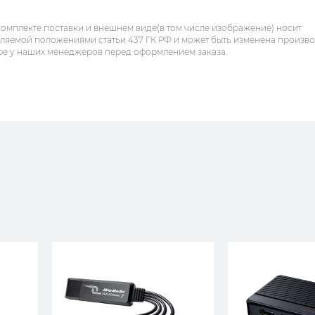
комплекте поставки и внешнем виде(в том числе изображение) носит
еляемой положениями статьи 437 ГК РФ и может быть изменена произв
ре у наших менеджеров перед оформлением заказа.