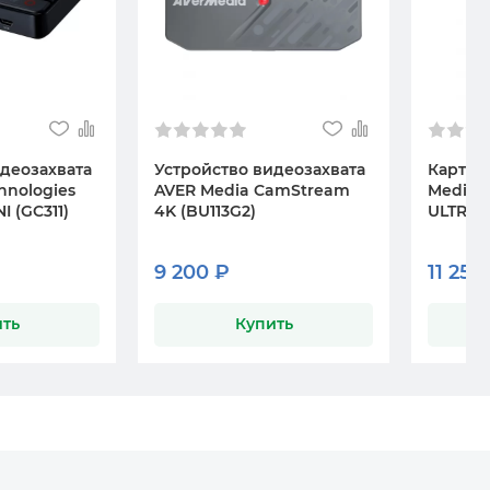
идеозахвата
Устройство видеозахвата
Карта 
hnologies
AVER Media CamStream
Media L
I (GC311)
4K (BU113G2)
ULTRA H
9 200 ₽
11 250
ть
Купить