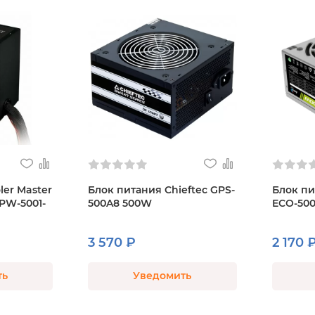
ler Master
Блок питания Chieftec GPS-
Блок пи
MPW-5001-
500A8 500W
ECO-50
3 570 ₽
2 170 
ть
Уведомить