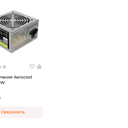
тания Aerocool
0W
₽
Уведомить