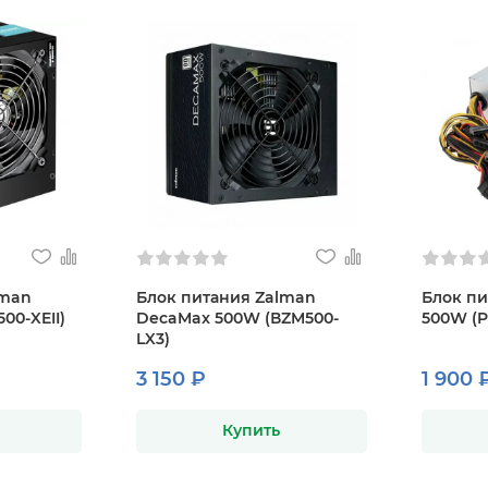
lman
Блок питания Zalman
Блок п
00-XEII)
DecaMax 500W (ВZM500-
500W (P
LX3)
3 150 ₽
1 900 
Купить