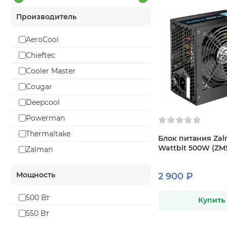
Производитель
AeroCool
Chieftec
Cooler Master
Cougar
Deepcool
Powerman
Thermaltake
Блок питания Za
Wattbit 500W (ZM5
Zalman
Мощность
2 900 ₽
500 Вт
Купить
550 Вт