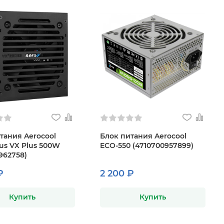
тания Aerocool
Блок питания Aerocool
lus VX Plus 500W
ECO-550 (4710700957899)
962758)
₽
2 200 ₽
Купить
Купить