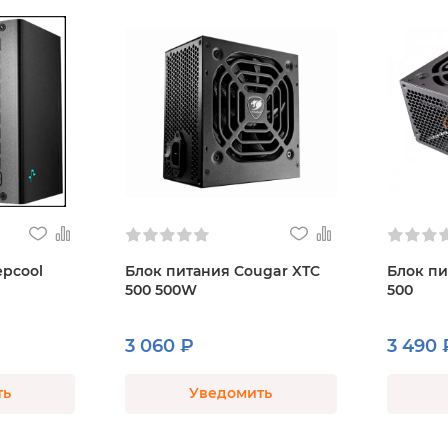
epcool
Блок питания Cougar XTC
Блок пи
500 500W
500
3 060 ₽
3 490 
ть
Уведомить