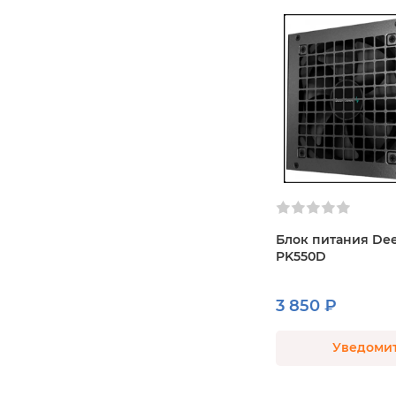
Блок питания De
PK550D
3 850 ₽
Уведоми