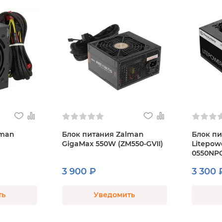
lman
Блок питания Zalman
Блок пи
GigaMax 550W (ZM550-GVII)
Litepow
0550NPC
3 900 ₽
3 300 
ть
Уведомить