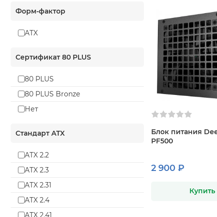
Форм-фактор
ATX
Сертификат 80 PLUS
80 PLUS
80 PLUS Bronze
Нет
Блок питания De
Стандарт ATX
PF500
ATX 2.2
2 900 ₽
ATX 2.3
ATX 2.31
Купить
ATX 2.4
ATX 2.41