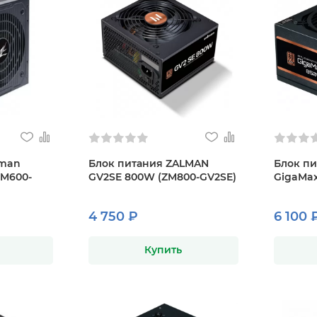
lman
Блок питания ZALMAN
Блок пи
M600-
GV2SE 800W (ZM800-GV2SE)
GigaMax
4 750 ₽
6 100 
Купить