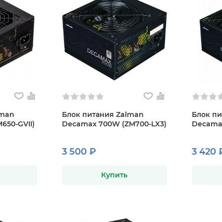
lman
Блок питания Zalman
Блок пи
650-GVII)
Decamax 700W (ZM700-LX3)
Decama
3 500 ₽
3 420 
Купить