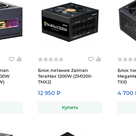
lman
Блок питания Zalman
Блок пи
000W
TeraMax 1200W (ZM1200-
MegaMa
W)
TMX2)
TXII)
12 950 ₽
4 700 
Купить