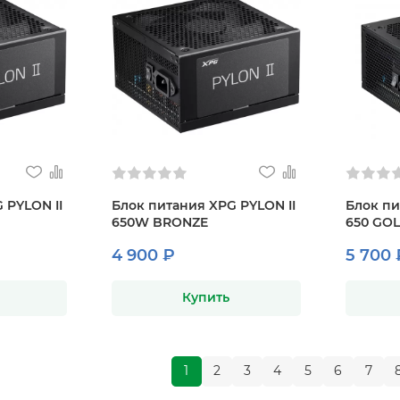
 PYLON II
Блок питания XPG PYLON II
Блок пи
650W BRONZE
650 GO
4 900 ₽
5 700 
Купить
1
2
3
4
5
6
7