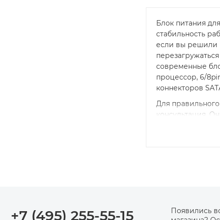
Блок питания для
стабильность ра
если вы решили 
перезагружаться
современные блок
процессор, 6/8pi
коннекторов SAT
Для правильного
консультация. О
так же предоста
просто приобрест
в пункте выдачи 
Появились в
+7 (495) 255-55-15
магазина? Ос