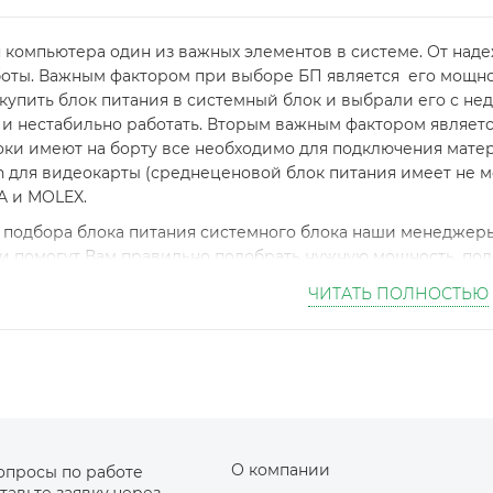
 компьютера один из важных элементов в системе. От наде
боты. Важным фактором при выборе БП является его мощнос
купить блок питания в системный блок и выбрали его с не
 и нестабильно работать. Вторым важным фактором являетс
и имеют на борту все необходимо для подключения материн
n для видеокарты (среднеценовой блок питания имеет не м
A и MOLEX.
 подбора блока питания системного блока наши менеджер
ни помогут Вам правильно подобрать нужную мощность, под
вят вам возможность способ получения товара - самовывоз
ЧИТАТЬ ПОЛНОСТЬЮ
и товар без консультации специалиста, весь каталог пред
в митино в Москве.
О компании
опросы по работе
тавьте заявку через