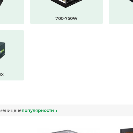
700-750W
EX
мени
цене
популярности ↓