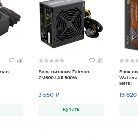
lman
Блок питания Zalman
Блок пи
ZM600-LXII 600W
Wattera
EBTII)
3 550 ₽
19 820
Купить