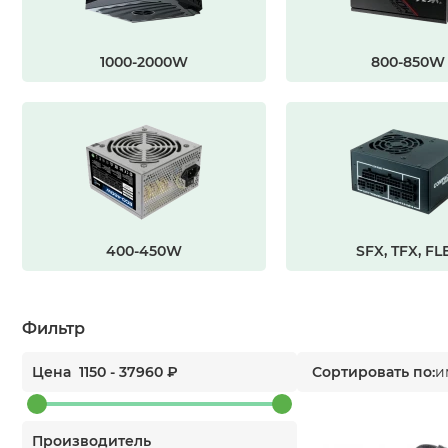
1000-2000W
800-850W
400-450W
SFX, TFX, FL
Фильтр
Цена
1150
-
37960
₽
Сортировать по:
и
Производитель