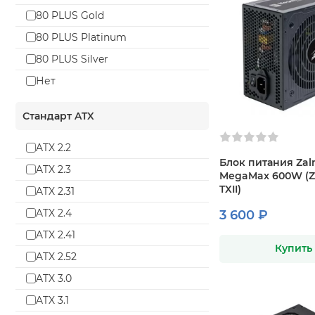
1350 Вт
80 PLUS Gold
1500 Вт
80 PLUS Platinum
1650 Вт
80 PLUS Silver
Нет
Стандарт ATX
ATX 2.2
Блок питания Za
ATX 2.3
MegaMax 600W (Z
TXII)
ATX 2.31
ATX 2.4
3 600 ₽
ATX 2.41
Купить
ATX 2.52
ATX 3.0
ATX 3.1