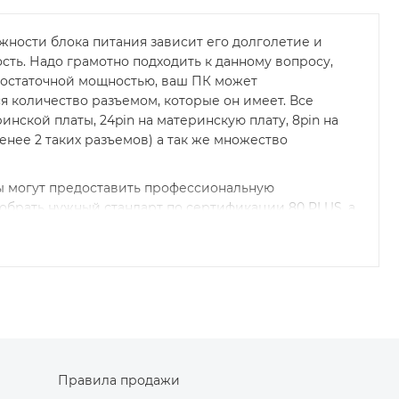
жности блока питания зависит его долголетие и
ть. Надо грамотно подходить к данному вопросу,
достаточной мощностью, ваш ПК может
я количество разъемом, которые он имеет. Все
ской платы, 24pin на материнскую плату, 8pin на
енее 2 таких разъемов) а так же множество
ы могут предоставить профессиональную
обрать нужный стандарт по сертификации 80 PLUS, а
 или доставка товара на следующий день. Решили
ставленный на нашем сайте железа.нет уже доступен
Правила продажи