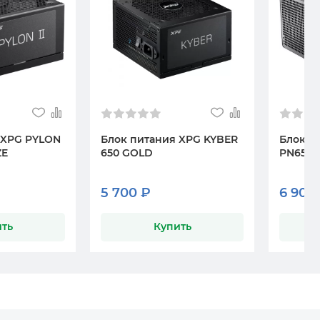
 XPG PYLON
Блок питания XPG KYBER
Блок п
ZE
650 GOLD
PN650
5 700 ₽
6 900
ть
Купить