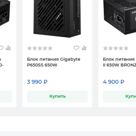
n
Блок питания Gigabyte
Блок питания
0-
P650SS 650W
II 650W BRON
3 990 ₽
4 900 ₽
Купить
Купи