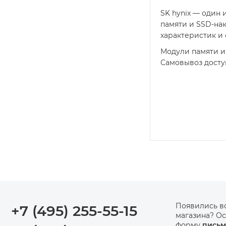
SK hynix — один
памяти и SSD-на
характеристик и
Модули памяти и 
Самовывоз доступ
Появились в
+7 (495) 255-55-15
магазина? Ос
форму
письм