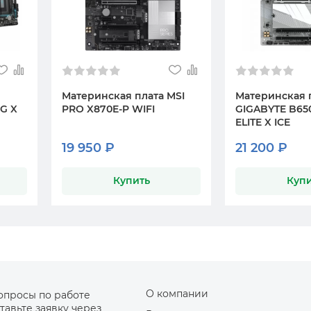
Материнская плата MSI
Материнская 
G X
PRO X870E-P WIFI
GIGABYTE B65
ELITE X ICE
19 950 ₽
21 200 ₽
Купить
Купи
О компании
опросы по работе
тавьте заявку через