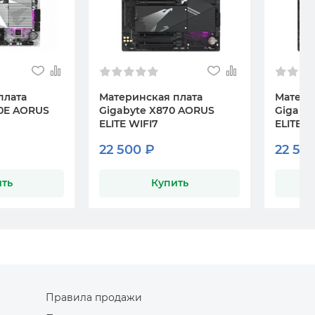
плата
Материнская плата
Матери
0E AORUS
Gigabyte X870 AORUS
Gigaby
ELITE WIFI7
ELITE W
22 500 ₽
22 50
ть
Купить
Правила продажи