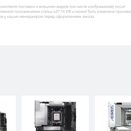
комплекте поставки и внешнем виде(в том числе изображение) носит
еляемой положениями статьи 437 ГК РФ и может быть изменена произв
ре у наших менеджеров перед оформлением заказа.