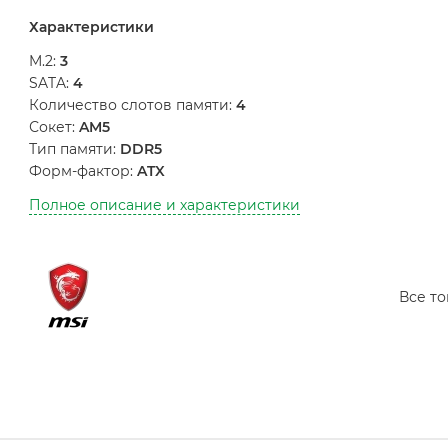
Характеристики
M.2:
3
SATA:
4
Количество слотов памяти:
4
Сокет:
AM5
Тип памяти:
DDR5
Форм-фактор:
ATX
Полное описание и характеристики
Все т