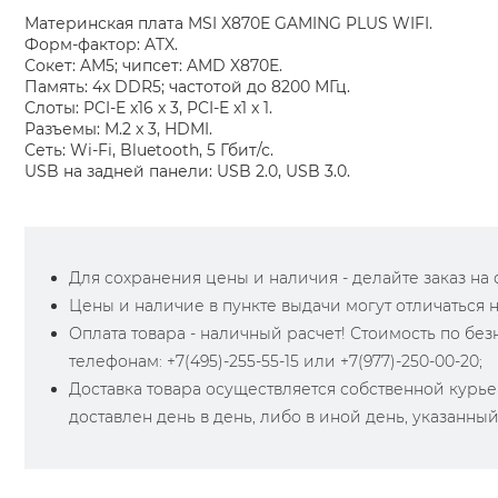
Материнская плата MSI X870E GAMING PLUS WIFI.
Форм-фактор: ATX.
Сокет: AM5; чипсет: AMD X870E.
Память: 4x DDR5; частотой до 8200 МГц.
Слоты: PCI-E x16 x 3, PCI-E x1 x 1.
Разъемы: M.2 x 3, HDMI.
Сеть: Wi-Fi, Bluetooth, 5 Гбит/с.
USB на задней панели: USB 2.0, USB 3.0.
Для сохранения цены и наличия - делайте заказ на са
Цены и наличие в пункте выдачи могут отличаться 
Оплата товара - наличный расчет! Стоимость по бе
телефонам: +7(495)-255-55-15 или +7(977)-250-00-20;
Доставка товара осуществляется собственной курье
доставлен день в день, либо в иной день, указанны