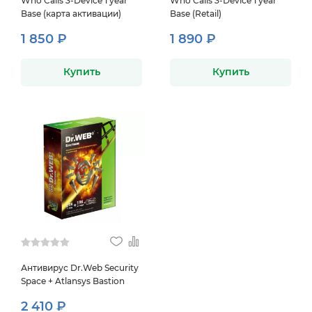
Who Calls 3-Device 1 year
Who Calls 3-Device 1 year
Base (карта активации)
Base (Retail)
1 850 ₽
1 890 ₽
Купить
Купить
Антивирус Dr.Web Security
Space + Atlansys Bastion
2 410 ₽