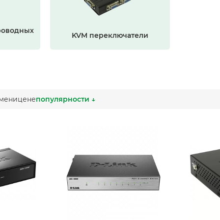
роводных
KVM переключатели
мени
цене
популярности ↓