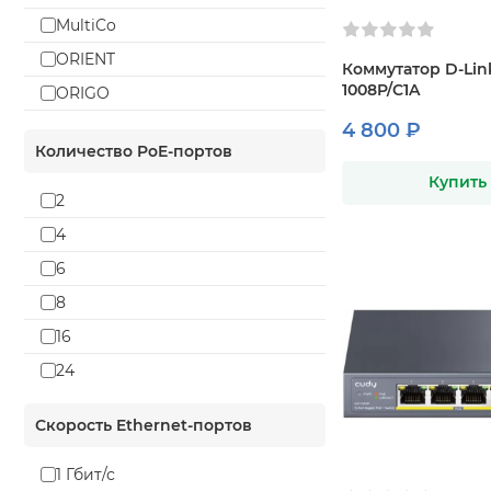
MultiCo
ORIENT
Коммутатор D-Lin
1008P/C1A
ORIGO
Tenda
4 800 ₽
Количество PoE-портов
TP-LINK
Купить
TRENDnet
2
Ubiquiti
4
Vertell
6
ZyXEL
8
16
24
Скорость Ethernet-портов
1 Гбит/с