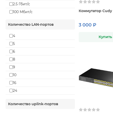
2.5 Гбит/с
Коммутатор Cudy 
100 Мбит/с
Количество LAN-портов
3 000 ₽
4
Купить
5
6
8
9
10
16
24
26
Количество uplink-портов
48