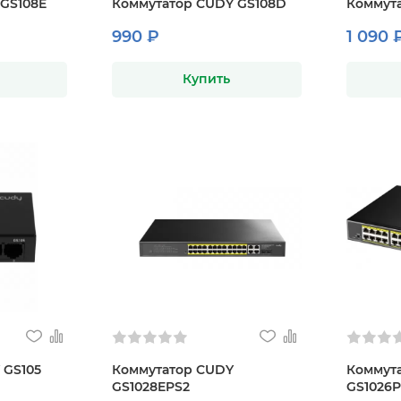
 GS108E
Коммутатор CUDY GS108D
Коммута
990 ₽
1 090 
Купить
 GS105
Коммутатор CUDY
Коммут
GS1028EPS2
GS1026P