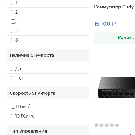
1
Коммутатор Cudy
2
3
15 100 ₽
4
Купить
8
Наличие SFP-порта
Да
Нет
Скорость SFP-порта
1 Гбит/с
10 Гбит/с
Тип управления