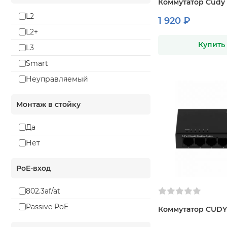
Коммутатор Cudy
L2
1 920 ₽
L2+
Купить
L3
Smart
Неуправляемый
Монтаж в стойку
Да
Нет
PoE-вход
802.3af/at
Passive PoE
Коммутатор CUDY