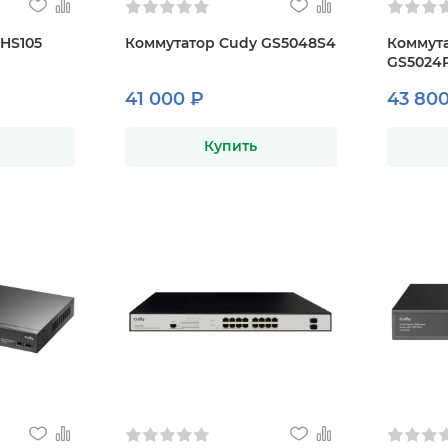
HS105
Коммутатор Cudy GS5048S4
Коммут
GS5024
41 000 ₽
43 800
Купить