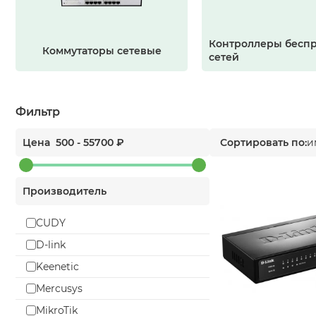
Контроллеры бесп
Коммутаторы сетевые
сетей
Фильтр
Цена
500
-
55700
₽
Сортировать по:
и
Производитель
CUDY
D-link
Keenetic
Mercusys
MikroTik