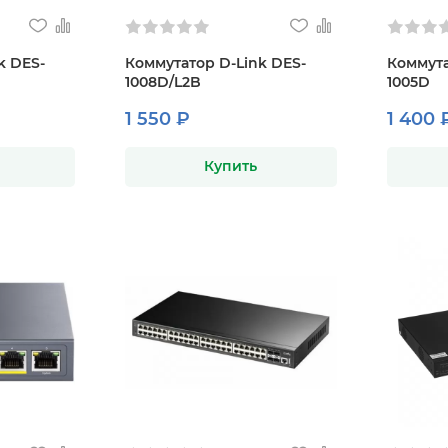
k DES-
Коммутатор D-Link DES-
Коммута
1008D/L2B
1005D
1 550 ₽
1 400 
Купить