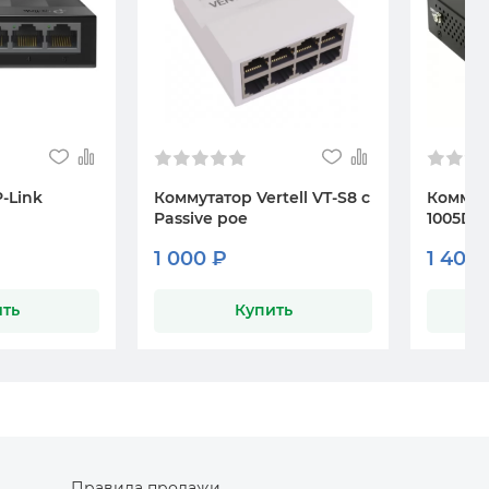
-Link
Коммутатор Vertell VT-S8 c
Коммут
Passive poe
1005D
1 000 ₽
1 400
ть
Купить
Правила продажи