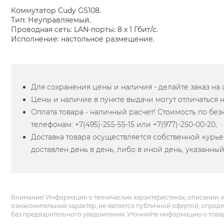
Коммутатор Cudy GS108.
Тип: Неуправляемый.
Проводная сеть: LAN-порты: 8 x 1 Гбит/с.
Исполнение: настольное размещение.
Для сохранения цены и наличия - делайте заказ на са
Цены и наличие в пункте выдачи могут отличаться 
Оплата товара - наличный расчет! Стоимость по бе
телефонам: +7(495)-255-55-15 или +7(977)-250-00-20;
Доставка товара осуществляется собственной курье
доставлен день в день, либо в иной день, указанны
Внимание! Информация о технических характеристиках, описании, 
ознакомительный характер, не является публичной офертой, опред
без предварительного уведомления. Уточняйте информацию о това