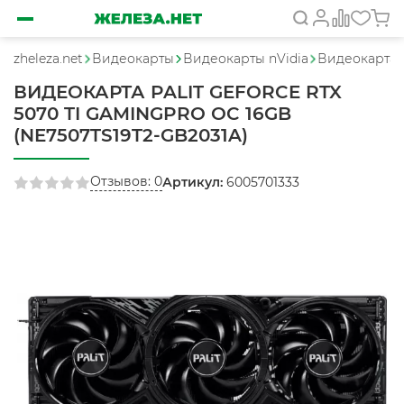
zheleza.net
Видеокарты
Видеокарты nVidia
Видеокарта P
ВИДЕОКАРТА PALIT GEFORCE RTX
5070 TI GAMINGPRO OC 16GB
(NE7507TS19T2-GB2031A)
Отзывов: 0
Артикул:
6005701333