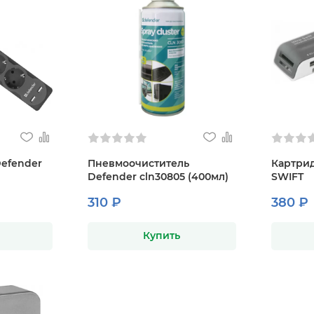
Defender
Пневмоочиститель
Картрид
Defender cln30805 (400мл)
SWIFT
310 ₽
380 ₽
Купить