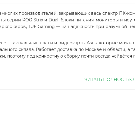
немногих производителей, закрывающих весь спектр ПК-ко
ты серии ROG Strix и Dual, блоки питания, мониторы и но
ерклокеров, TUF Gaming — на надёжность при разумной цен
ве — актуальные платы и видеокарты Asus, которые можно 
ального склада. Работает доставка по Москве и области, а
и, поэтому под конкретную сборку почти всегда найдётся 
ЧИТАТЬ ПОЛНОСТЬЮ