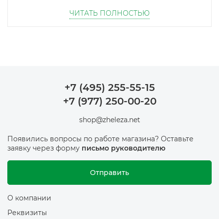
В наличии в Москве — актуальные платы и
ЧИТАТЬ ПОЛНОСТЬЮ
видеокарты Asus, которые можно забрать
самовывозом в день заказа, не дожидаясь поставки
с центрального склада. Работает доставка по
Москве и области, а также в регионы. Ассортимент
регулярно обновляется под новые линейки,
поэтому под конкретную сборку почти всегда
найдётся подходящая плата или видеокарта
+7 (495) 255-55-15
именно в наличии, а не «под заказ».
+7 (977) 250-00-20
shop@zheleza.net
Появились вопросы по работе магазина? Оставьте
заявку через форму
письмо руководителю
Отправить
О компании
Реквизиты