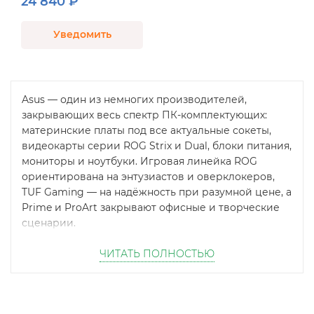
24 840 ₽
Уведомить
Asus — один из немногих производителей,
закрывающих весь спектр ПК-комплектующих:
материнские платы под все актуальные сокеты,
видеокарты серии ROG Strix и Dual, блоки питания,
мониторы и ноутбуки. Игровая линейка ROG
ориентирована на энтузиастов и оверклокеров,
TUF Gaming — на надёжность при разумной цене, а
Prime и ProArt закрывают офисные и творческие
сценарии.
В наличии в Москве — актуальные платы и
ЧИТАТЬ ПОЛНОСТЬЮ
видеокарты Asus, которые можно забрать
самовывозом в день заказа, не дожидаясь поставки
с центрального склада. Работает доставка по
Москве и области, а также в регионы. Ассортимент