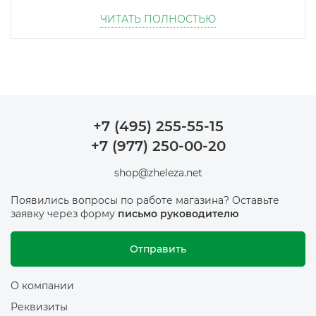
В наличии в Москве — актуальные платы и
ЧИТАТЬ ПОЛНОСТЬЮ
видеокарты Asus, которые можно забрать
самовывозом в день заказа, не дожидаясь поставки
с центрального склада. Работает доставка по
Москве и области, а также в регионы. Ассортимент
регулярно обновляется под новые линейки,
поэтому под конкретную сборку почти всегда
найдётся подходящая плата или видеокарта
+7 (495) 255-55-15
именно в наличии, а не «под заказ».
+7 (977) 250-00-20
shop@zheleza.net
Появились вопросы по работе магазина? Оставьте
заявку через форму
письмо руководителю
Отправить
О компании
Реквизиты